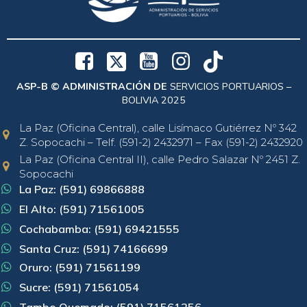
ASP-B © ADMINISTRACIÓN DE
SERVICIOS PORTUARIOS –
BOLIVIA 2025
La Paz (Oficina Central), calle Lisímaco Gutiérrez Nº 342
Z. Sopocachi – Telf. (591-2) 2432971 – Fax (591-2) 2432920
La Paz (Oficina Central II), calle Pedro Salazar Nº 2451 Z.
Sopocachi
La Paz: (591) 69866888
El Alto: (591) 71561005
Cochabamba: (591) 69421555
Santa Cruz: (591) 74166699
Oruro: (591) 71561199
Sucre: (591) 71561054
Tambo Quemado: (591) 71561256