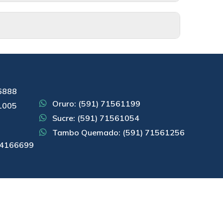
66888
Oruro: (591) 71561199
61005
Sucre: (591) 71561054
)
Tambo Quemado: (591) 71561256
 74166699