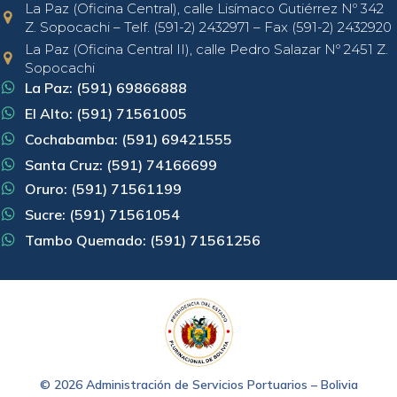
La Paz (Oficina Central), calle Lisímaco Gutiérrez Nº 342
Z. Sopocachi – Telf. (591-2) 2432971 – Fax (591-2) 2432920
La Paz (Oficina Central II), calle Pedro Salazar Nº 2451 Z.
Sopocachi
La Paz: (591) 69866888
El Alto: (591) 71561005
Cochabamba: (591) 69421555
Santa Cruz: (591) 74166699
Oruro: (591) 71561199
Sucre: (591) 71561054
Tambo Quemado: (591) 71561256
© 2026 Administración de Servicios Portuarios – Bolivia