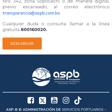
Nro. 342, zona Sopocachi o de manera digital,
previo escaneado, al correo electrónico
transparencia@aspb.com.bo
.
Cualquier duda o consulta llamar a la línea
gratuita
800160020.
DESCARGAR
ASP-B © ADMINISTRACIÓN DE
SERVICIOS PORTUARIOS –